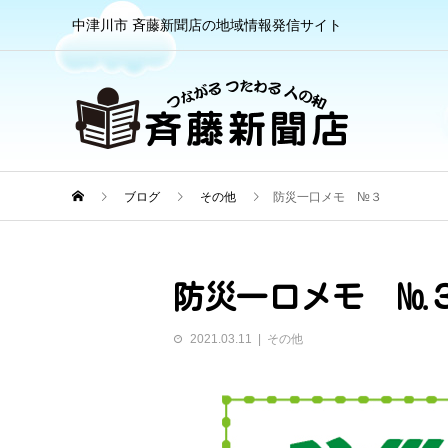
中津川市 斉藤新聞店の地域情報発信サイト
ブログ
その他
防災一口メモ №３
防災一口メモ №
2021.03.11
その他