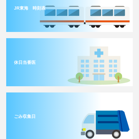
JR東海 時刻表
休日当番医
ごみ収集日