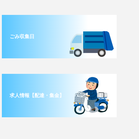
ごみ収集日
求人情報【配達・集金】