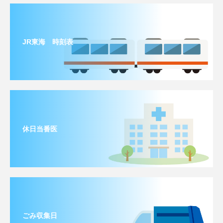
JR東海 時刻表
休日当番医
ごみ収集日