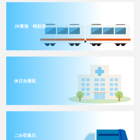
JR東海 時刻表
休日当番医
ごみ収集日