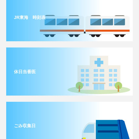
JR東海 時刻表
休日当番医
ごみ収集日