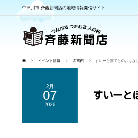
中津川市 斉藤新聞店の地域情報発信サイト
イベント情報
図書館
すいーとぽてとのおはな
2月
07
すいーと
2026