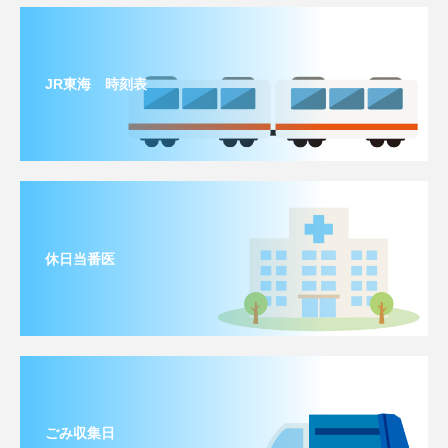
JR東海 時刻表
休日当番医
ごみ収集日