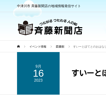
中津川市 斉藤新聞店の地域情報発信サイト
イベント情報
図書館
すいーとぽてとのおはな
9月
16
すいーと
2023