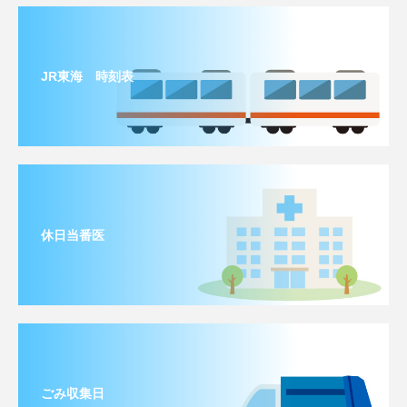
JR東海 時刻表
休日当番医
ごみ収集日