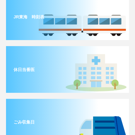
JR東海 時刻表
休日当番医
ごみ収集日