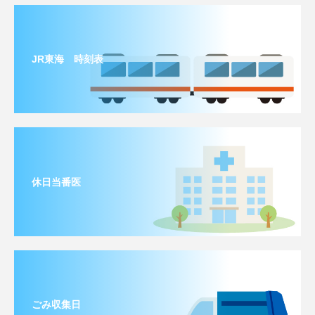
JR東海 時刻表
休日当番医
ごみ収集日