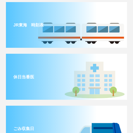
JR東海 時刻表
休日当番医
ごみ収集日