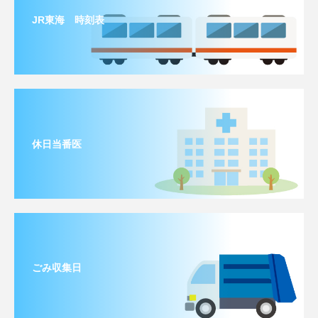
JR東海 時刻表
休日当番医
ごみ収集日