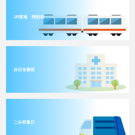
JR東海 時刻表
休日当番医
ごみ収集日