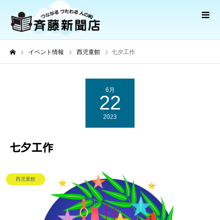
イベント情報
西児童館
七夕工作
6月
22
2023
七夕工作
西児童館