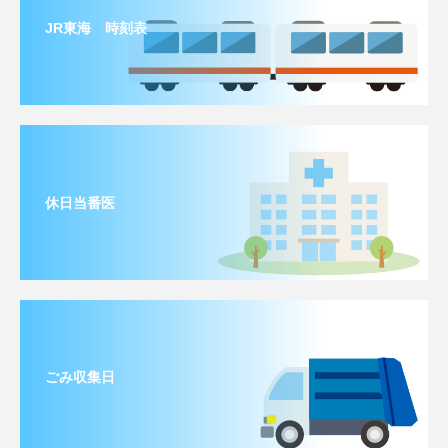
JR東海 時刻表
休日当番医
ごみ収集日