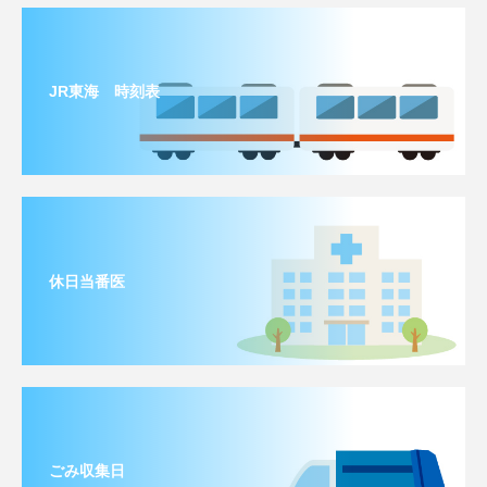
JR東海 時刻表
休日当番医
ごみ収集日