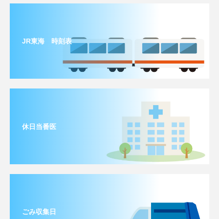
JR東海 時刻表
休日当番医
ごみ収集日