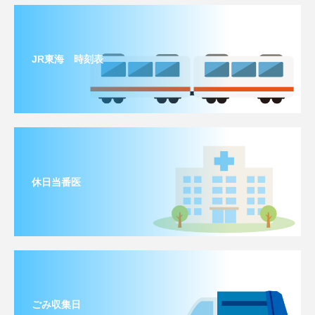
JR東海 時刻表
休日当番医
ごみ収集日