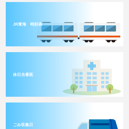
JR東海 時刻表
休日当番医
ごみ収集日