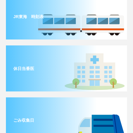
JR東海 時刻表
休日当番医
ごみ収集日