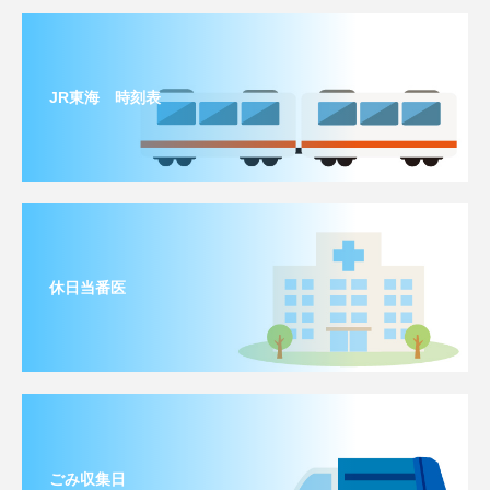
JR東海 時刻表
休日当番医
ごみ収集日